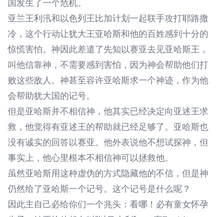
国发生了一个危机。
亚兰王利汛和以色列王比加计划一起联手攻打耶路撒
冷，这个行动让犹大王亚哈斯和他的百姓感到十分的
惊慌害怕。神因此差遣了先知以赛亚去见亚哈斯王，
叫他信靠神，不需要感到害怕，因为神会帮助他们打
败这些敌人。神甚至容许亚哈斯求一个神迹，作为他
会帮助犹大国的记号。
但是亚哈斯并不相信神，他其实已经决定向亚述王求
救，他觉得有亚述王的帮助就已经足够了。亚哈斯也
没有诚实的回答以赛亚。他外表说他不想试探神，但
事实上，他心里根本不相信神可以拯救他。
虽然亚哈斯用这种虚伪的方式隐藏他的不信，但是神
仍然给了亚哈斯一个记号。这个记号是什么呢？
因此主自己必给你们一个兆头：看哪！必有童女怀孕