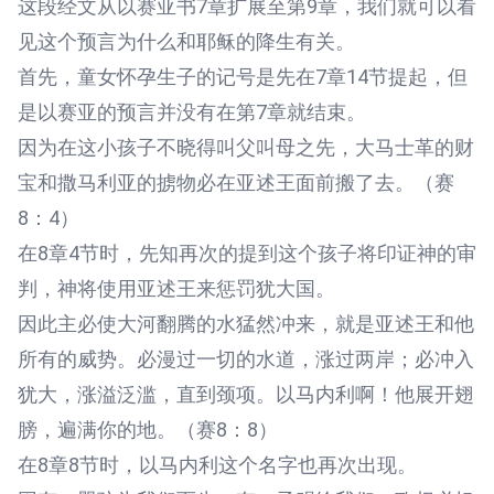
这段经文从以赛亚书7章扩展至第9章，我们就可以看
见这个预言为什么和耶稣的降生有关。
首先，童女怀孕生子的记号是先在7章14节提起，但
是以赛亚的预言并没有在第7章就结束。
因为在这小孩子不晓得叫父叫母之先，大马士革的财
宝和撒马利亚的掳物必在亚述王面前搬了去。（赛
8：4）
在8章4节时，先知再次的提到这个孩子将印证神的审
判，神将使用亚述王来惩罚犹大国。
因此主必使大河翻腾的水猛然冲来，就是亚述王和他
所有的威势。必漫过一切的水道，涨过两岸；必冲入
犹大，涨溢泛滥，直到颈项。以马内利啊！他展开翅
膀，遍满你的地。（赛8：8）
在8章8节时，以马内利这个名字也再次出现。