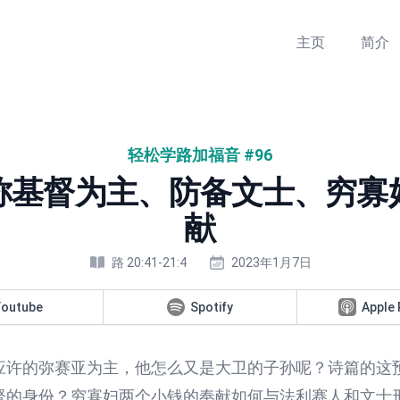
主页
简介
轻松学路加福音
#96
称基督为主、防备文士、穷寡
献
路
20
:
41-21:4
2023年1月7日
Youtube
Spotify
Apple
应许的弥赛亚为主，他怎么又是大卫的子孙呢？诗篇的这
督的身份？穷寡妇两个小钱的奉献如何与法利赛人和文士